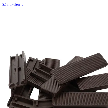
52 artikelen
→