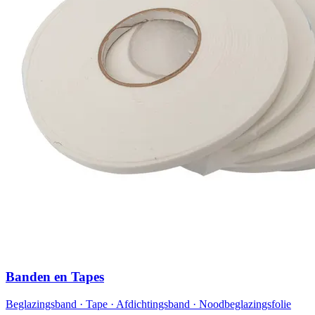
Banden en Tapes
Beglazingsband · Tape · Afdichtingsband · Noodbeglazingsfolie