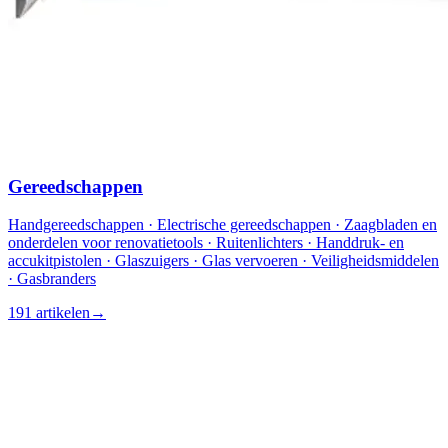
Gereedschappen
Handgereedschappen · Electrische gereedschappen · Zaagbladen en
onderdelen voor renovatietools · Ruitenlichters · Handdruk- en
accukitpistolen · Glaszuigers · Glas vervoeren · Veiligheidsmiddelen
· Gasbranders
191 artikelen
→