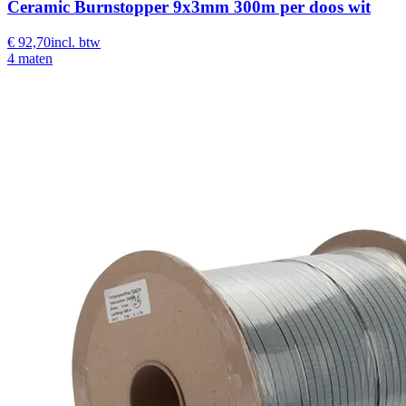
Ceramic Burnstopper 9x3mm 300m per doos wit
€ 92,70
incl. btw
4 maten