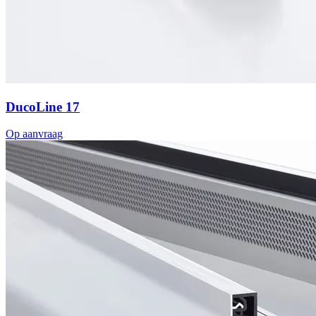
DucoLine 17
Op aanvraag