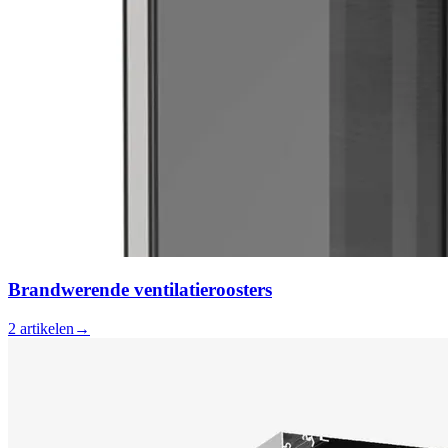
Brandwerende ventilatieroosters
2
artikelen
→