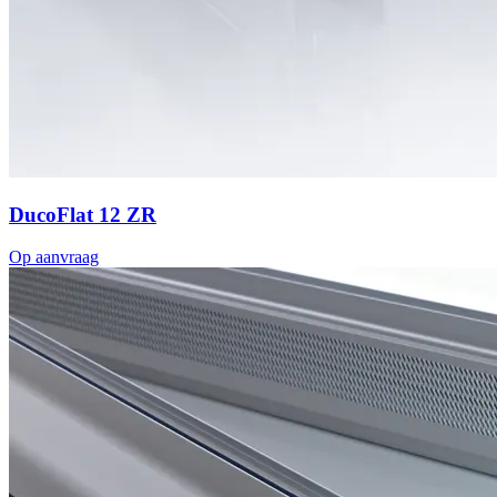
DucoFlat 12 ZR
Op aanvraag