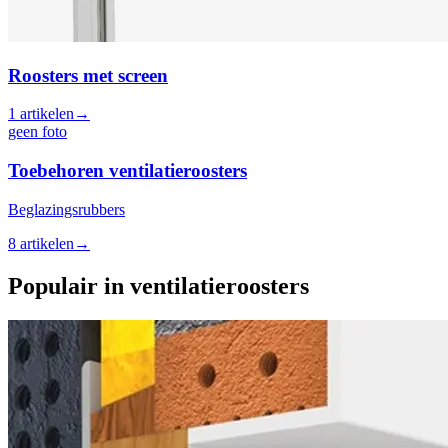
Roosters met screen
1
artikelen
→
geen foto
Toebehoren ventilatieroosters
Beglazingsrubbers
8
artikelen
→
Populair in
ventilatieroosters