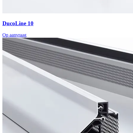
DucoLine 10
Op aanvraag