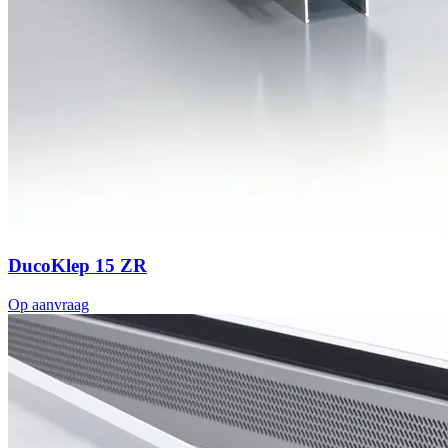
DucoKlep 15 ZR
Op aanvraag