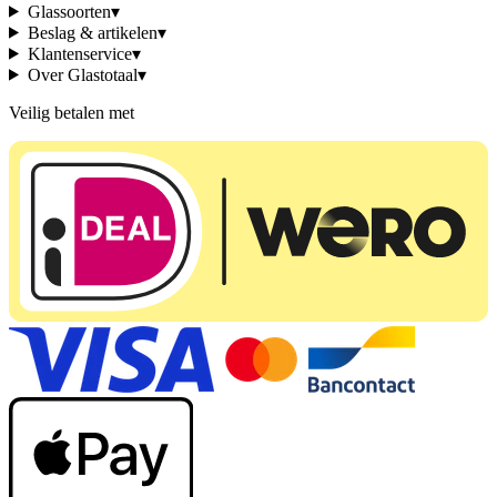
Glassoorten
▾
Beslag & artikelen
▾
Klantenservice
▾
Over Glastotaal
▾
Veilig betalen met