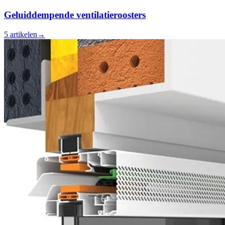
Geluiddempende ventilatieroosters
5
artikelen
→