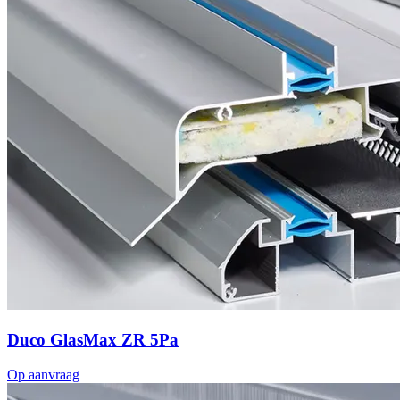
Duco GlasMax ZR 5Pa
Op aanvraag