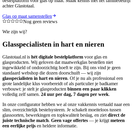
bestelplatform voor glas op maat. Maak kennis met het familiebedrijf
achter Glastotaal.
Glas op maat samenstellen
Nog geen reviews
Wie zijn wij?
Glasspecialisten in hart en nieren
Glastotaal.nl is
hét digitale bestelplatform
voor glas en
glasproducten. Wij geloven dat maatwerkglas bestellen niet
ingewikkeld of ondoorzichtig hoeft te zijn. Bij ons vind je geen
standaard webshop die dozen doorschuift — wij zijn
glasspecialisten in hart en nieren
. Of je nu als professional een
grote landelijke klus voorbereidt of als particulier je badkamer
verbouwt: je stelt je glasproducten
binnen een paar klikken
volledig zelf samen.
24 uur per dag, 7 dagen per week
.
In onze configurator hebben we al onze vakkennis vertaald naar een
slim, overzichtelijk bestelsysteem. Je schakelt moeiteloos tussen
glassoorten, bewerkingen en topkwaliteit beslag, en ziet
direct de
juiste technische match
.
Geen vage offertes
— je krijgt
meteen
een eerlijke prijs
en heldere informatie.