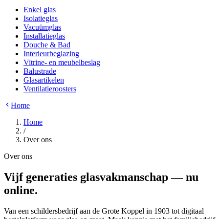
Enkel glas
Isolatieglas
Vacuümglas
Installatieglas
Douche & Bad
Interieurbeglazing
Vitrine- en meubelbeslag
Balustrade
Glasartikelen
Ventilatieroosters
Home
Home
/
Over ons
Over ons
Vijf generaties glasvakmanschap — nu
online
.
Van een schildersbedrijf aan de Grote Koppel in 1903 tot digitaal