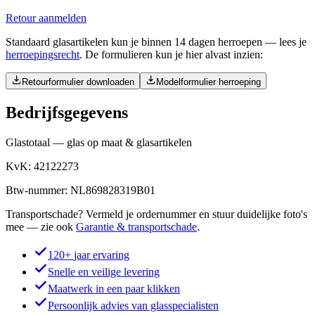
Retour aanmelden
Standaard glasartikelen kun je binnen 14 dagen herroepen — lees je
herroepingsrecht
.
De formulieren kun je hier alvast inzien:
Retourformulier downloaden
Modelformulier herroeping
Bedrijfsgegevens
Glastotaal — glas op maat & glasartikelen
KvK:
42122273
Btw-nummer
:
NL869828319B01
Transportschade? Vermeld je ordernummer en stuur duidelijke foto's
mee — zie ook
Garantie & transportschade
.
120+
jaar ervaring
Snelle en veilige levering
Maatwerk in een paar klikken
Persoonlijk advies van glasspecialisten