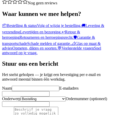
Nog geen reviews
Waar kunnen we mee helpen?
📦
Bestelling & status
Volg of wijzig je bestelling.
🚚
Levering &
verzending
Levertijden en bezorging.
↩️
Retour &
herroeping
Retourneren en herroepingsrecht.
🛡️
Garantie &
transportschade
Schade melden of garantie.
📐
Glas op maat &
advies
Opmeten, diktes en soorten.
💬
Veelgestelde vragen
Snel
antwoord op je vraag.
Stuur ons een bericht
Het snelst geholpen — je krijgt een bevestiging per e-mail en
antwoord meestal binnen één werkdag.
Naam
E-mailadres
Onderwerp
Ordernummer
(optioneel)