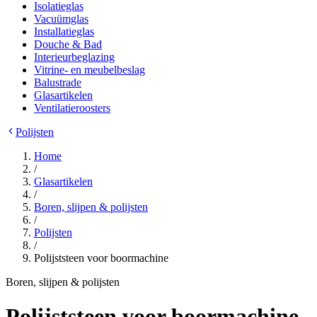
Isolatieglas
Vacuümglas
Installatieglas
Douche & Bad
Interieurbeglazing
Vitrine- en meubelbeslag
Balustrade
Glasartikelen
Ventilatieroosters
Polijsten
Home
/
Glasartikelen
/
Boren, slijpen & polijsten
/
Polijsten
/
Polijststeen voor boormachine
Boren, slijpen & polijsten
Polijststeen voor boormachine