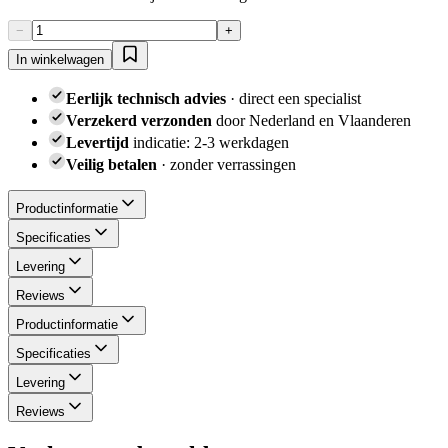
−
+
In winkelwagen
Eerlijk technisch advies
·
direct een specialist
Verzekerd verzonden
door Nederland en Vlaanderen
Levertijd
indicatie
:
2-3 werkdagen
Veilig betalen
·
zonder verrassingen
Productinformatie
Specificaties
Levering
Reviews
Productinformatie
Specificaties
Levering
Reviews