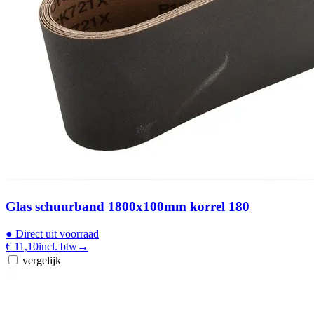
Glas schuurband 1800x100mm korrel 180
●
Direct uit voorraad
€ 11,10
incl. btw
→
vergelijk