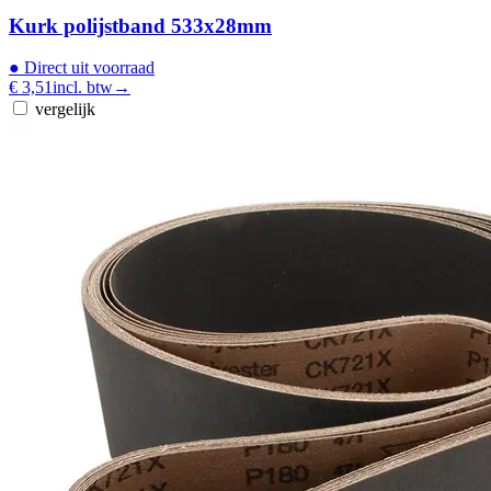
Kurk polijstband 533x28mm
●
Direct uit voorraad
€ 3,51
incl. btw
→
vergelijk