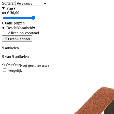
Sorteren
Prijs
▾
tot
€ 30,00
€ 0
alle prijzen
Beschikbaarheid
▾
Alleen op voorraad
Filter & sorteer
9
artikelen
9
van
9
artikelen
Nog geen reviews
vergelijk