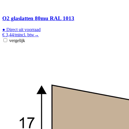
O2 glaslatten 80mu RAL 1013
●
Direct uit voorraad
€ 3,44
/m
incl. btw
→
vergelijk