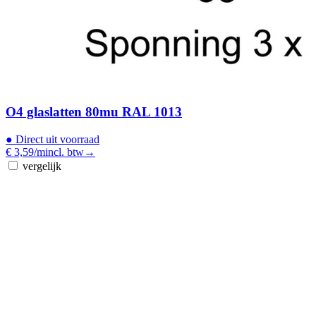
O4 glaslatten 80mu RAL 1013
●
Direct uit voorraad
€ 3,59
/m
incl. btw
→
vergelijk