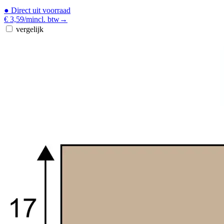
●
Direct uit voorraad
€ 3,59
/m
incl. btw
→
vergelijk