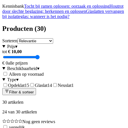
Kennisbank
Tocht bij ramen oplossen: oorzaak en oplossing
Houtrot
door slechte beglazing: herkennen en oplossen
Glaslatten vervangen
bij isolatieglas: wanneer is het nodig?
Producten
(
30
)
Sorteren
Prijs
▾
tot
€ 10,00
€ 0
alle prijzen
Beschikbaarheid
▾
Alleen op voorraad
Type
▾
Opdeklat
15
Glaslat
14
Neuslat
1
Filter & sorteer
30
artikelen
24
van
30
artikelen
Nog geen reviews
vergelijk