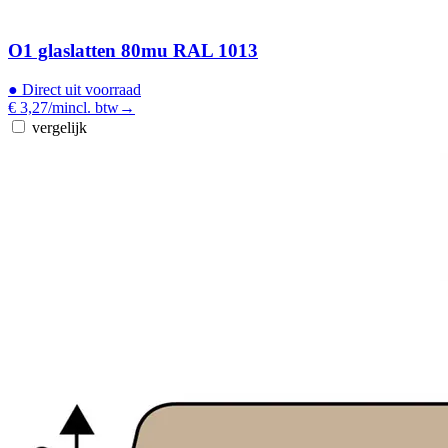
O1 glaslatten 80mu RAL 1013
●
Direct uit voorraad
€ 3,27
/m
incl. btw
→
vergelijk