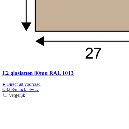
E2 glaslatten 80mu RAL 1013
●
Direct uit voorraad
€ 3,68
/m
incl. btw
→
vergelijk