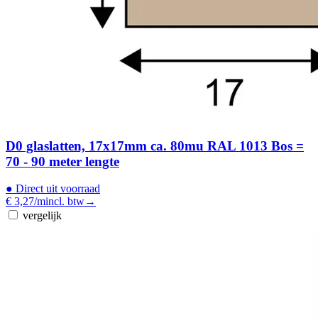
D0 glaslatten, 17x17mm ca. 80mu RAL 1013 Bos =
70 - 90 meter lengte
●
Direct uit voorraad
€ 3,27
/m
incl. btw
→
vergelijk