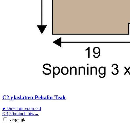
C2 glaslatten Pehalin Teak
●
Direct uit voorraad
€ 3,59
/m
incl. btw
→
vergelijk