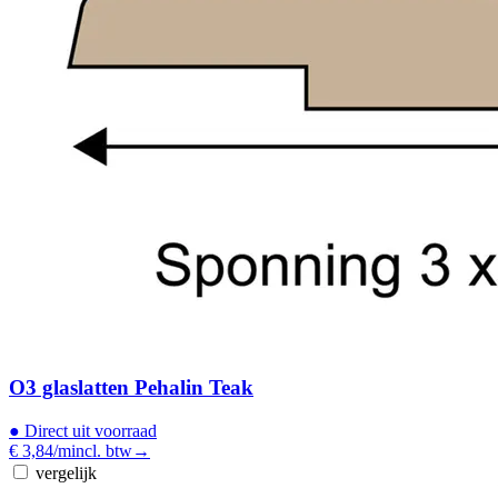
O3 glaslatten Pehalin Teak
●
Direct uit voorraad
€ 3,84
/m
incl. btw
→
vergelijk