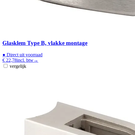
Glasklem Type B, vlakke montage
●
Direct uit voorraad
€ 22,78
incl. btw
→
vergelijk