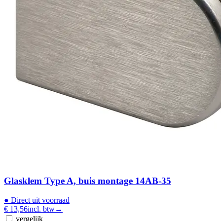
Glasklem Type A, buis montage 14AB-35
●
Direct uit voorraad
€ 13,56
incl. btw
→
vergelijk