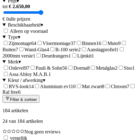
Prijs
▾
tot
€ 2.650,00
€ 0
alle prijzen
Beschikbaarheid
▾
Alleen op voorraad
Type
▾
Zijmontage
64
Vloermontage
37
Binnen
16
Muto
9
Buiten
7
Wand-Glas
4
B-100 serie
2
Aanslagprofiel
1
2000mm versie
1
Deurdrangers
1
Lijmkit
1
Merk
▾
Onlevel
97
Pauli & Sohn
56
Dorma
8
Metalglas
2
Siso
1
Assa Abloy M.A.B.
1
Kleur / afwerking
▾
RVS-look
14
Aluminium ev1
10
Mat zwart
8
Chroom
7
Ral free
6
Filter & sorteer
184
artikelen
24
van
184
artikelen
Nog geen reviews
vergelijk