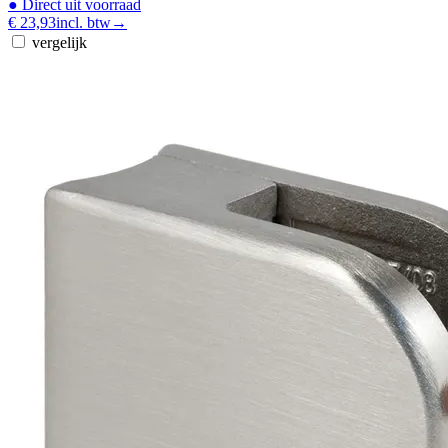
●
Direct uit voorraad
€ 23,93
incl. btw
→
vergelijk