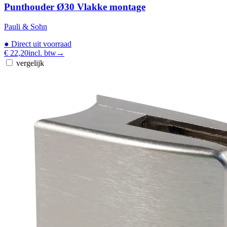
Punthouder Ø30 Vlakke montage
Pauli & Sohn
●
Direct uit voorraad
€ 22,20
incl. btw
→
vergelijk