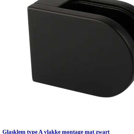
Glasklem type A vlakke montage mat zwart