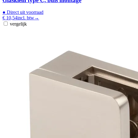
Glasklem type C, buis montage
●
Direct uit voorraad
€ 10,54
incl. btw
→
vergelijk