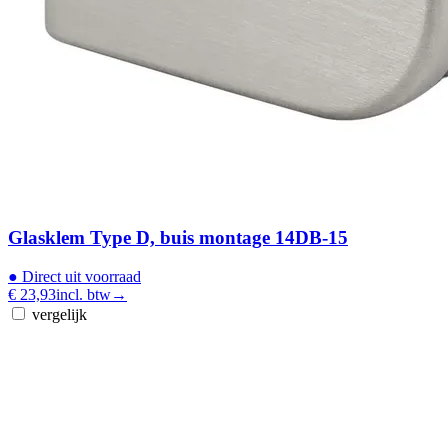
Glasklem Type D, buis montage 14DB-15
●
Direct uit voorraad
€ 23,93
incl. btw
→
vergelijk