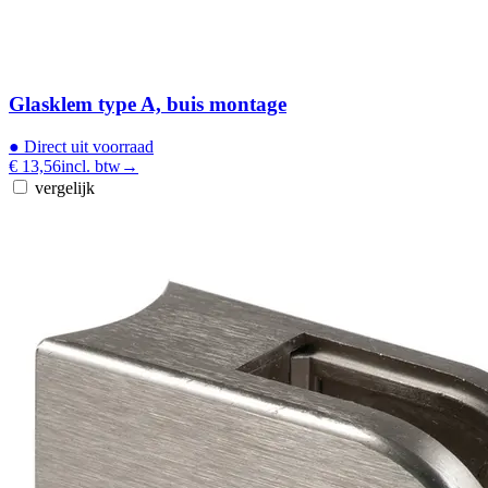
Glasklem type A, buis montage
●
Direct uit voorraad
€ 13,56
incl. btw
→
vergelijk