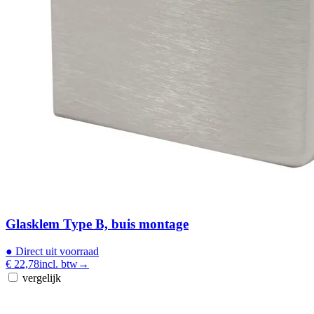
Glasklem Type B, buis montage
●
Direct uit voorraad
€ 22,78
incl. btw
→
vergelijk