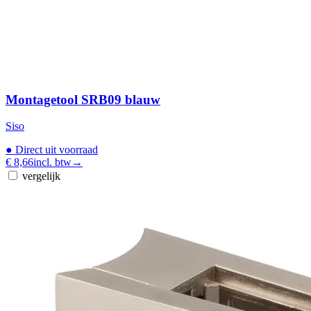
Montagetool SRB09 blauw
Siso
●
Direct uit voorraad
€ 8,66
incl. btw
→
vergelijk