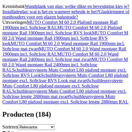
Kennisbank
Wandplank van glas: welke dikte en bevestiging kies je?
Installatieglas: wat is het en wanneer gebruik je het?
Glasklemmen of
punthouders voor een glazen balustrade?
Uitvoeringen
MUTO Comfort M 60 2.0 Plafond montage Rail
1900mm incl. Softclose RAL
MUTO Comfort M 60 2.0 Plafond
montage Rail 1900mm incl. Softclose RVS look
MUTO Comfort M
60 2.0 Wand montage Rail 1900mm incl. Softclose RVS
look
MUTO Comfort M 60 2.0 Wand montage Rail 1900mm incl.
Softclose mat zwart
MUTO Comfort M 60 2.0 Wand montage Rail
1900mm incl. Softclose RAL
MUTO Comfort M 60 2.0 Wand
montage Rail 2400mm incl. Softclose mat zwart
MUTO Comfort M
60 2.0 Wand montage Rail 2400mm incl. Softclose
RAL
Schuifdeursysteem Muto Comfort L80 plafond montage excl.
Softclose RVS Look
Schuifdeursysteem Muto Comfort L80 plafond
montage excl. Softclose RVS Look mat zwart
Schuifdeursysteem
Muto Comfort L80 plafond montage excl. Softclose
RAL
Schuifdeursysteem Muto Comfort L80 plafond montage excl.
Softclose lengte 2880mm mat zwart
Schuifdeursysteem Muto
Comfort L80 plafond montage excl. Softclose lengte 2880mm RAL
Producten
(
184
)
Sorteren